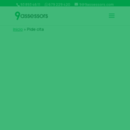
93 893 46 11
679 229 420
9@9assessors.com
Inicio
»
Pide cita
Pide cita con tu asesor
de confianza
En 9assessors queremos ofrecerte un servicio
eficiente y personalizado. Por eso, puedes pedir cita
con tu asesor. Así nos aseguramos que recibirás la
atención que mereces en el momento adecuado,
evitando esperas e imprevistos. Reserva tu cita de