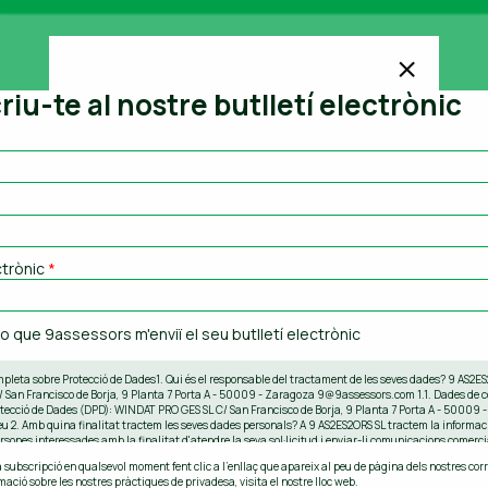
×
iu-te al nostre butlletí electrònic
Àrees de serveis de gestoria
9 assessors està format per un equip multidisciplinari
que treballa cada dia per aportar les solucions que
necessiten les empreses. “Empatia amb el client” és
la màxima que resumeix l’essència de 9Assessors.
ctrònic
*
Assessoria comptable
 que 9assessors m'enviï el seu butlletí electrònic
Àrea especialitzada en l’assessorament i la
gestió d’aquells tràmits relacionats amb la
mpleta sobre Protecció de Dades
1. Qui és el responsable del tractament de les seves dades? 9 AS2E
San Francisco de Borja, 9 Planta 7 Porta A - 50009 - Zaragoza 9@9assessors.com 1.1. Dades de c
comptabilitat de les empreses i les persones
tecció de Dades (DPD): WINDAT PRO GES SL C/ San Francisco de Borja, 9 Planta 7 Porta A - 50009 
físiques.
 2. Amb quina finalitat tractem les seves dades personals? A 9 AS2ES2ORS SL tractem la informac
ersones interessades amb la finalitat d'atendre la seva sol·licitud i enviar-li comunicacions comerci
n el cas que no faciliti les seves dades personals, no podrem complir amb les finalitats descrites. N
a subscripció en qualsevol moment fent clic a l'enllaç que apareix al peu de pàgina dels nostres corr
Més informació
matitzades sobre la base de les dades proporcionades. 3. Per quant temps conservarem les seves 
mació sobre les nostres pràctiques de privadesa, visita el nostre lloc web.
rvaran mentre l'interessat no sol·liciti la seva supressió. 4. Quina és la legitimació per al tractame