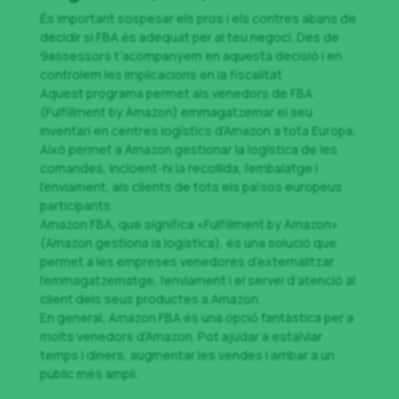
És important sospesar els pros i els contres abans de
decidir si FBA és adequat per al teu negoci. Des de
9assessors t’acompanyem en aquesta decisió i en
controlem les implicacions en la fiscalitat
Aquest programa permet als venedors de FBA
(Fulfillment by Amazon) emmagatzemar el seu
inventari en centres logístics d’Amazon a tota Europa.
Això permet a Amazon gestionar la logística de les
comandes, incloent-hi la recollida, l’embalatge i
l’enviament, als clients de tots els països europeus
participants.
Amazon FBA, que significa «Fulfillment by Amazon»
(Amazon gestiona la logística), és una solució que
permet a les empreses venedores d’externalitzar
l’emmagatzematge, l’enviament i el servei d’atenció al
client dels seus productes a Amazon.
En general, Amazon FBA és una opció fantàstica per a
molts venedors d’Amazon. Pot ajudar a estalviar
temps i diners, augmentar les vendes i arribar a un
públic més ampli.