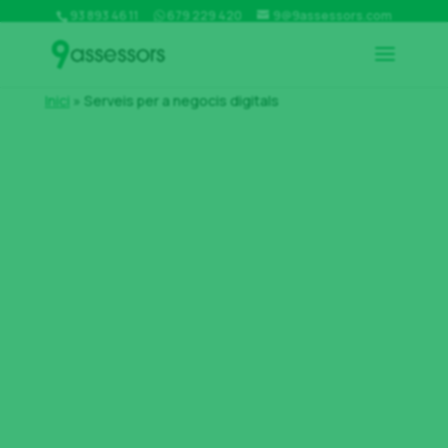
93 893 46 11
679 229 420
9@9assessors.com
Inici
»
Serveis per a negocis digitals
Assessorament per a
negocis digitals: serveis
per a Amazon i
marketplaces
Els negocis digitals a través de les plataformes com
Amazon i altres marketplaces tenen una complexitat
que els diferencia dels negocis tradicionals.