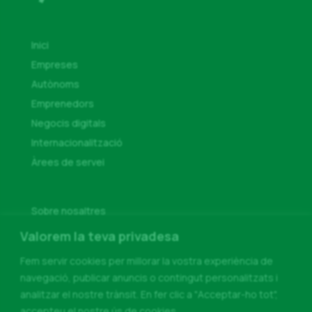
Inici
Empreses
Autònoms
Emprenedors
Negocis digitals
Internacionalització
Àrees de servei
Sobre nosaltres
Serveis GDPR
Valorem la teva privadesa
Altres serveis
Fem servir cookies per millorar la vostra experiència de
Contacte
navegació, publicar anuncis o contingut personalitzats i
Demana
analitzar el nostre trànsit. En fer clic a "Acceptar-ho tot",
cita
accepteu el nostre ús de cookies.